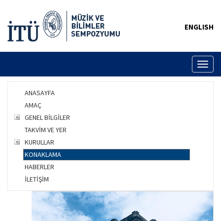
ENGLISH
Toggl
naviga
ANASAYFA
AMAÇ
GENEL BİLGİLER
TAKVİM VE YER
KURULLAR
KONAKLAMA
HABERLER
İLETİŞİM