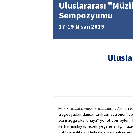
​Uluslararası "Müzi
Sempozyumu
17-19 Nisan 2019
Ulusl
Müzik,
musiki, musica, mousike
… Zaman
K
tragedyadan dansa, tarihten astronomiye; s
olanı açığa çıkartmaya” yönelik bir eylem.
ile harmanlayabilecek yegâne araç: müzik.
yoldaşı, eşlikçisi. Belki de arayış halimizin