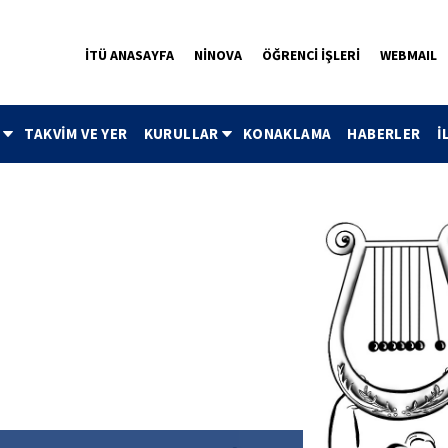
İTÜ ANASAYFA
NİNOVA
ÖĞRENCİ İŞLERİ
WEBMAIL
R
TAKVİM VE YER
KURULLAR
KONAKLAMA
HABERLER
İ