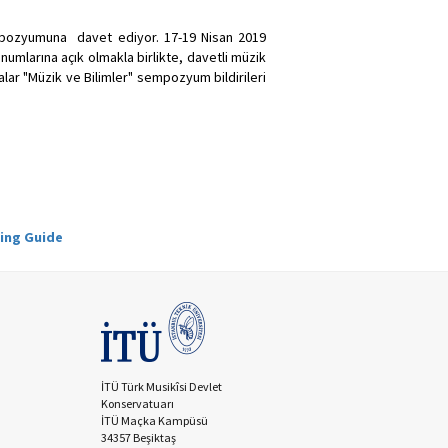
sempozyumuna davet ediyor. 17-19 Nisan 2019
mlarına açık olmakla birlikte, davetli müzik
lar "Müzik ve Bilimler" sempozyum bildirileri
ting Guide
İTÜ Türk Musikîsi Devlet
Konservatuarı
İTÜ Maçka Kampüsü
34357 Beşiktaş