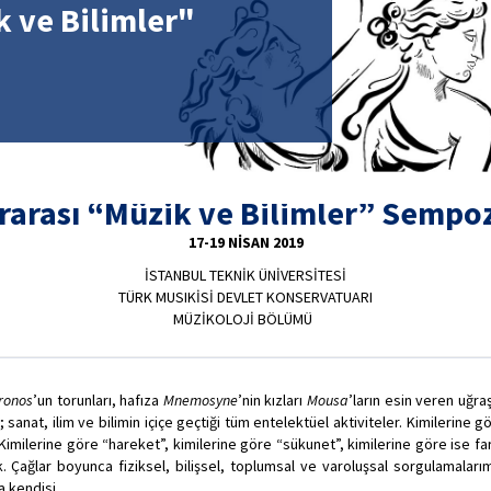
k ve Bilimler"
ararası “Müzik ve Bilimler” Semp
17-19 NİSAN 2019
İSTANBUL TEKNİK ÜNİVERSİTESİ
TÜRK MUSIKİSİ DEVLET KONSERVATUARI
MÜZİKOLOJİ BÖLÜMÜ
ronos
’un torunları, hafıza
Mnemosyne
’nin kızları
Mousa
’ların esin veren uğra
anat, ilim ve bilimin içiçe geçtiği tüm entelektüel aktiviteler. Kimilerine g
 Kimilerine göre “hareket”, kimilerine göre “sükunet”, kimilerine göre ise fa
 Çağlar boyunca fiziksel, bilişsel, toplumsal ve varoluşsal sorgulamaları
 ta kendisi…